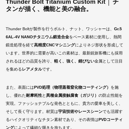
Thunder Bolt Titanium Custom Kit │ チ
タンが描く、機能と美の融合。
Thunder Boltが製作を行うボルト、ナット、ワッシャーは、
Gr.5
6AL-4V NANOチタニウム鍛造合金
をベース素材に使用し、熱間
鍛造処理を経て
高精度CNCマシニング
によりネジ形状を形成して
います。世界的に需要が高いこの素材は、最新鋭旅客機にも採用
されるほどの品質を誇り、
軽く、強く、錆びない
金属として注目
を集める
レアメタル
です。
また、表面には
PVD処理（物理蒸着窒化物コーティング）
を施
し、優れた
耐摩耗性
と
異種金属接触腐食（ガジリ）
の防止性能を
実現。ファッショナブルな発色とともに、貴方の愛車を美しく、
そして長く守ります。材質は
宇宙技術やレースシーン
でも活躍す
るハイクオリティなチタン素材であり、その表情は
PVDコーティ
ング
によって繊細な輝きを放ちます。