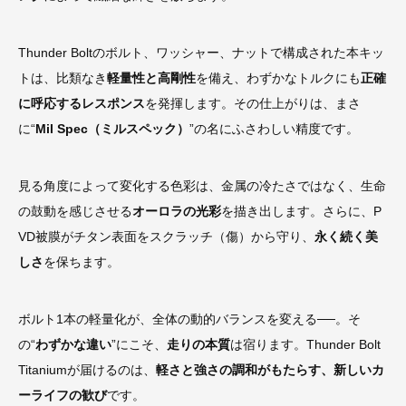
Thunder Boltのボルト、ワッシャー、ナットで構成された本キッ
トは、比類なき
軽量性と高剛性
を備え、わずかなトルクにも
正確
に呼応するレスポンス
を発揮します。その仕上がりは、まさ
に“
Mil Spec（ミルスペック）
”の名にふさわしい精度です。
見る角度によって変化する色彩は、金属の冷たさではなく、生命
の鼓動を感じさせる
オーロラの光彩
を描き出します。さらに、P
VD被膜がチタン表面をスクラッチ（傷）から守り、
永く続く美
しさ
を保ちます。
ボルト1本の軽量化が、全体の動的バランスを変える──。そ
の“
わずかな違い
”にこそ、
走りの本質
は宿ります。Thunder Bolt
Titaniumが届けるのは、
軽さと強さの調和がもたらす、新しいカ
ーライフの歓び
です。