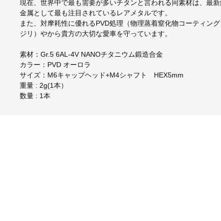
現在、世界中で最も需要が多いチタンと言われる同素材は、最新
金属として最も注目されているレアメタルです。
また、対摩耗性に優れるPVD処理（物理蒸着窒化物コーティン
ジリ）やから貴方の大切な愛車を守っています。
素材：Gr.5 6AL-4V NANOチタニウム鍛造合金
カラー：PVD オーロラ
サイズ：M6キャップヘッド+M4シャフト HEX5mm
重量 : 2g(1本）
数量 : 1本