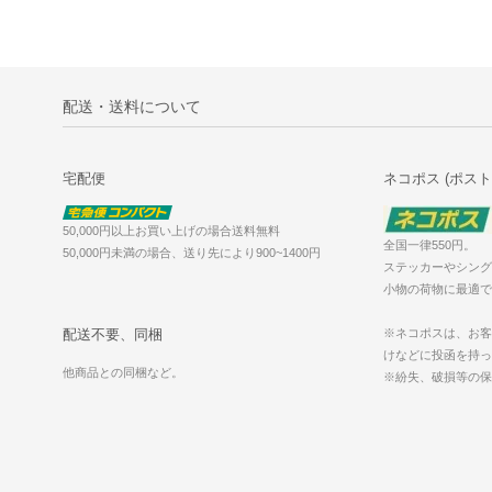
配送・送料について
宅配便
ネコポス (ポスト
50,000円以上お買い上げの場合送料無料
全国一律550円。
50,000円未満の場合、送り先により900~1400円
ステッカーやシング
小物の荷物に最適で
配送不要、同梱
※ネコポスは、お客
けなどに投函を持っ
他商品との同梱など。
※紛失、破損等の保