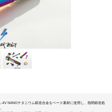
5 6AL-4V NANOチタニウム鍛造合金をベース素材に使用し、熱間鍛造処
す。