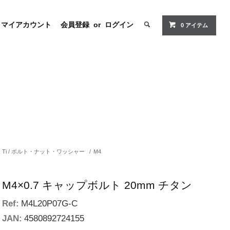
マイアカウント
会員登録
or
ログイン
0
アイテム
Ti / ボルト・ナット・ワッシャー
/
M4
M4×0.7 キャップボルト 20mm チタン
Ref:
M4L20P07G-C
JAN:
4580892724155