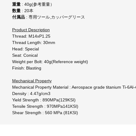
重量
: 40g(参考重量）
数量
: 20本
付属品
: 専用ツール,カッパーグリース
Product Description
Thread: M14xP1.25
Thread Length: 30mm
Head: Special
Seat: Conical
Weight per Bolt: 40g(Reference weight)
Finish: Blasting
Mechanical Property
Mechanical Property Material : Aerospace grade titanium Ti-6Al-4
Density : 4.47g/cm3
Yield Strength : 890MPa(129KSI)
Tensile Strength : 970MPa141KSI)
Shear Strength : 560 MPa (81KSI)