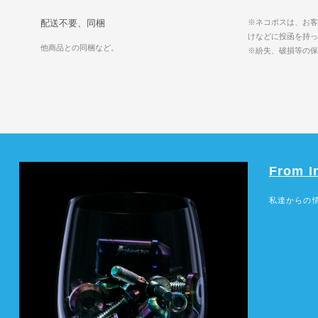
配送不要、同梱
※ネコポスは、お客
けなどに投函を持っ
他商品との同梱など。
※紛失、破損等の保
From I
私達からの