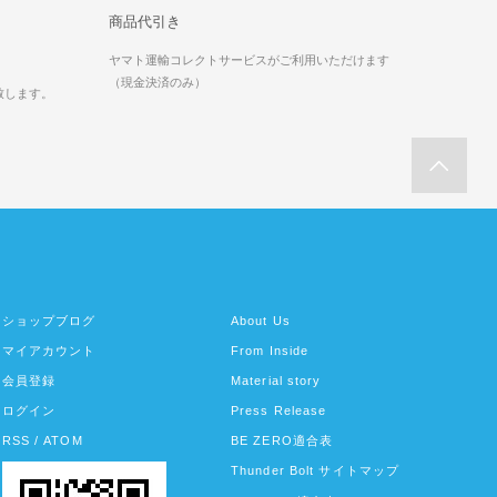
商品代引き
ヤマト運輸コレクトサービスがご利用いただけます
（現金決済のみ）
致します。
ショップブログ
About Us
マイアカウント
From Inside
会員登録
Material story
ログイン
Press Release
RSS
/
ATOM
BE ZERO適合表
Thunder Bolt サイトマップ