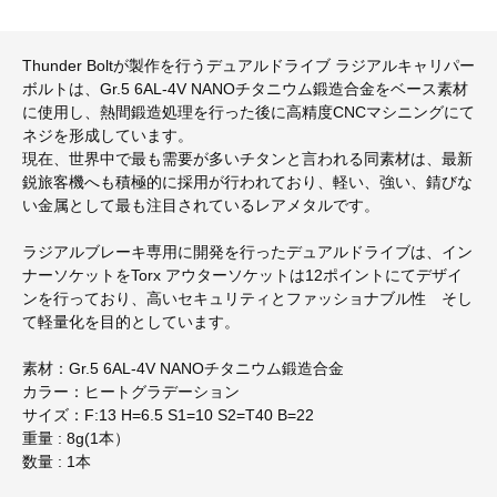
Thunder Boltが製作を行うデュアルドライブ ラジアルキャリパー
ボルトは、Gr.5 6AL-4V NANOチタニウム鍛造合金をベース素材
に使用し、熱間鍛造処理を行った後に高精度CNCマシニングにて
ネジを形成しています。
現在、世界中で最も需要が多いチタンと言われる同素材は、最新
鋭旅客機へも積極的に採用が行われており、軽い、強い、錆びな
い金属として最も注目されているレアメタルです。
ラジアルブレーキ専用に開発を行ったデュアルドライブは、イン
ナーソケットをTorx アウターソケットは12ポイントにてデザイ
ンを行っており、高いセキュリティとファッショナブル性 そし
て軽量化を目的としています。
素材：Gr.5 6AL-4V NANOチタニウム鍛造合金
カラー：ヒートグラデーション
サイズ：F:13 H=6.5 S1=10 S2=T40 B=22
重量 : 8g(1本）
数量 : 1本