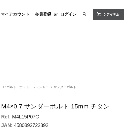
マイアカウント
会員登録
or
ログイン
0
アイテム
Ti / ボルト・ナット・ワッシャー
/
サンダーボルト
M4×0.7 サンダーボルト 15mm チタン
Ref:
M4L15P07G
JAN:
4580892722892