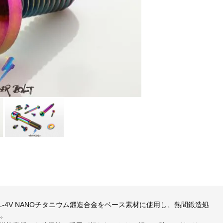
5 6AL-4V NANOチタニウム鍛造合金をベース素材に使用し、熱間鍛造処
す。