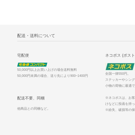
配送・送料について
宅配便
ネコポス (ポスト
50,000円以上お買い上げの場合送料無料
全国一律550円。
50,000円未満の場合、送り先により900~1400円
ステッカーやシング
小物の荷物に最適で
配送不要、同梱
※ネコポスは、お客
けなどに投函を持っ
他商品との同梱など。
※紛失、破損等の保