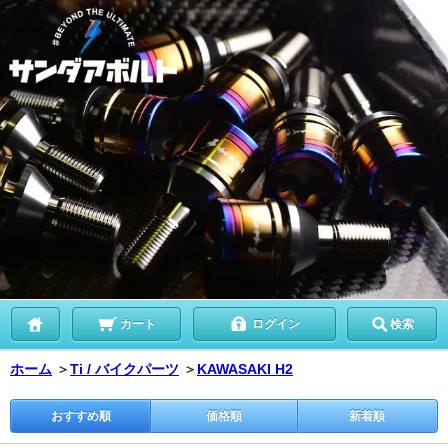
カート
ログイン
検索
ホーム
＞
Ti / バイクパーツ
＞
KAWASAKI H2
おすすめ順
価格順
新着順