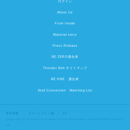
ログイン
About Us
From Inside
Material story
Press Release
BE ZERO適合表
Thunder Bolt サイトマップ
BE ONE 適合表
Stud Conversion Matching List
表示切替 ：
スマートフォン版
│ PC
Copyright © Thunder Bolt,www.thunderbolt-japan.com All Rights Reserv
ed.