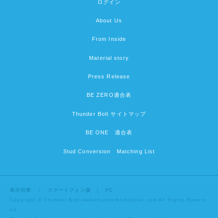
ログイン
About Us
From Inside
Material story
Press Release
BE ZERO適合表
Thunder Bolt サイトマップ
BE ONE 適合表
Stud Conversion Matching List
表示切替 ：
スマートフォン版
│ PC
Copyright © Thunder Bolt,www.thunderbolt-japan.com All Rights Reserv
ed.